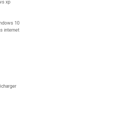
ows xp
indows 10
s internet
écharger