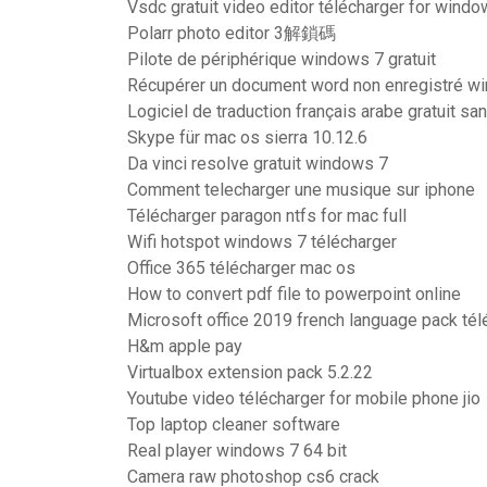
Vsdc gratuit video editor télécharger for wind
Polarr photo editor 3解鎖碼
Pilote de périphérique windows 7 gratuit
Récupérer un document word non enregistré w
Logiciel de traduction français arabe gratuit san
Skype für mac os sierra 10.12.6
Da vinci resolve gratuit windows 7
Comment telecharger une musique sur iphone
Télécharger paragon ntfs for mac full
Wifi hotspot windows 7 télécharger
Office 365 télécharger mac os
How to convert pdf file to powerpoint online
Microsoft office 2019 french language pack tél
H&m apple pay
Virtualbox extension pack 5.2.22
Youtube video télécharger for mobile phone jio
Top laptop cleaner software
Real player windows 7 64 bit
Camera raw photoshop cs6 crack