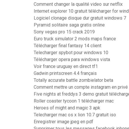
Comment changer la qualité video sur netflix
Internet explorer 10 gratuit télécharger for win
Logiciel clonage disque dur gratuit windows 7
Pyramid solitaire saga gratis online
Sony vegas pro 15 crack 2019
Euro truck simulator 2 mods maps france
Télécharger final fantasy 14 client
Telecharger spybot pour windows 10
Télécharger opera para windows vista
Voir france uruguay en direct tf1
Gadwin printscreen 4.4 français
Totally accurate battle zombielator beta
Comment mettre un compte instagram en privé
Five nights at freddys 3 demo gratuit télécharg
Roller coaster tycoon 1 télécharger mac
Heroes of might and magic 3 apk
Telecharger mac os x lion 10.7 gratuit iso
Enregistrer image jpeg en pdf
Supprimer tous les messages facebook iphon