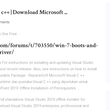
c++ | Download Microsoft ...
ments
n One Free ...
com/forums/t/703550/win-7-boots-and-
river/
 For instructions on installing and updating Visual Studio
st recent release. Also, see instructions on how to install
ibutable Package - RepackSoft Microsoft Visual C ++
time dari pustaka Visual C ++ yang diperlukan untuk
int 2019: Offline Installation of Prerequisites ...
ll standalone Visual Studio 2019 offline installer for
load Visual Studio 2019 enterprise, professional and