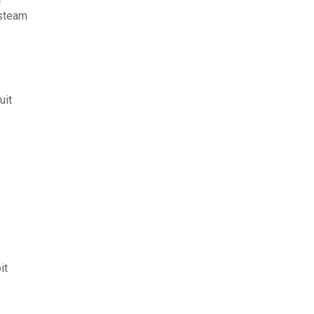
 steam
uit
it