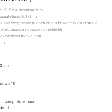
me-2015-x64-download.html
isual-studio-2017.html
6j.php?wegtr=how-to-open-object-browser-in-visual-studio-
he-process-cannot-access-the-file.html
-sdk-windows-mobile.html
html
3 iso
indows 10
bit complete version
droid