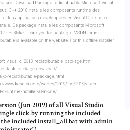
tecture. Download Package redistribuable Microsoft Visual
sual C++ 2010 installe les composants runtime des
ter les applications développées en Visual C++ sur un
installé. Ce package installe les composants Microsoft
017 · Hi Blake, Thank you for posting in MSDN forum.
butable is available on the website. For this offline installer,
ft_visual_c_2010_redistributable_package.html
stributable-package-download/
-c-redistributable-package.html
ps://www.konami.com/wepes/2019/faq/2019/as/en-
-runtime-installer-all-in-one/
ersion (Jun 2019) of all Visual Studio
single click by running the included
un the included install_all.bat with admin
dministrator")