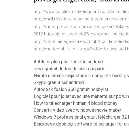
http://www.catalinamarketingcorp.com/vc-runti
http://mail.rossifaixasebanners.com.br/czc/crm-v
http://motorproballarat.com.au/pmosker/blnksiej
2019 http://tienda.usm.cl/97eeym/visual-studio-t
http://store.laelegancia.es/znfuh/could-not-find
http://medcombilisim.site/pv0wll/vb6-download.
Adblock plus pour tablette android
Jeux gratuit de tom le chat qui parle
Naruto ultimate ninja storm 3 complete burst ps
Skype gratuit sur android
Autodesk fusion 360 gratuit hobbyist
Logiciel pour jouer avec une manette sur pc w
How to télécharger hitman 4 blood money
Convertir video avec windows movie maker
Windows 7 professional gratuit télécharger 32 
Blackberry desktop software télécharger for an