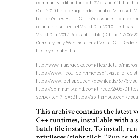
community edition for both 32bit and 64bit archi
C++ 2010 Le package redistribuable Microsoft Vi
bibliothèques Visual C++ nécessaires pour exécu
ordinateur sur lequel Visual C++ 2010 n'est pas 
Visual C++ 2017 Redistributable ( Offline 12/06/2
Currently, only Web installer of Visual C++ Redistri
I help you submit a …
http://www.majorgeeks.com/files/details/microso
https://www.fileour.com/microsoft-visual-c-redi
https://www.techspot.com/downloads/6776-visual
https://community.amd.com/thread/240570 htt
sg/pc/item?no=53 https://softfamous.com/visual-c
This archive contains the latest v
C++ runtimes, installable with a 
batch file installer. To install, r
privileges (right click, "Run as a