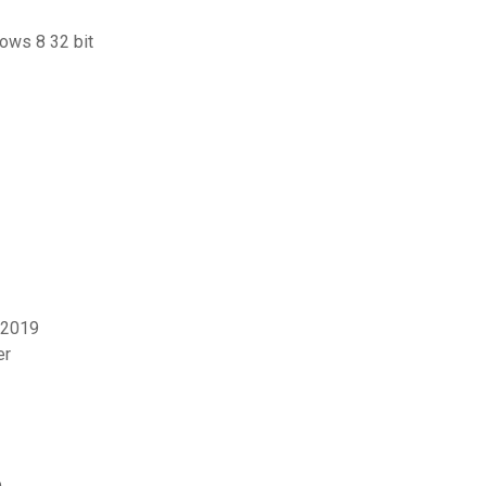
dows 8 32 bit
 2019
er
e