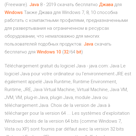
(Freeware).
Java
8 - 2019 скачать бесплатно
Джава
для
Windows
Также Джава для Windows 7, 8, 10 способна
работать с компактными профилями, предназначенными
для развертывания на ограниченном в ресурсах
оборудовании, что немаловажно для многих
пользователей подобных продуктов.
Java
скачать
бесплатно для
Windows
10
(
32
/64
bit
)
Téléchargement gratuit du logiciel Java - java.com: Java Le
logiciel Java pour votre ordinateur ou l'environnement JRE est
également appelé Java Runtime, Runtime Environment,
Runtime, JRE, Java Virtual Machine, Virtual Machine, Java VM,
JVM, VM, plug-in Java, plugin Java, module Java ou
téléchargement Java. Choix de la version de Java à
télécharger pour la version 64 ... Les systèmes d'exploitation
Windows dotés de la version 64 bits (comme Windows 7,
Vista ou XP) sont fournis par défaut avec la version 32 bits