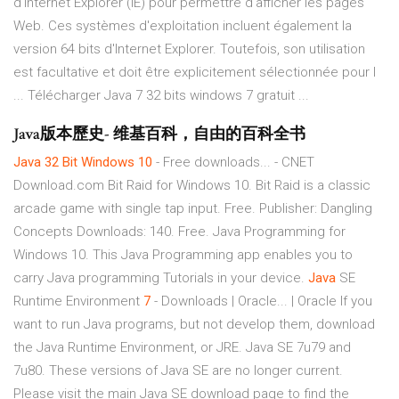
d'Internet Explorer (IE) pour permettre d'afficher les pages
Web. Ces systèmes d'exploitation incluent également la
version 64 bits d'Internet Explorer. Toutefois, son utilisation
est facultative et doit être explicitement sélectionnée pour l
... Télécharger Java 7 32 bits windows 7 gratuit ...
Java版本歷史- 维基百科，自由的百科全书
Java
32
Bit
Windows
10
- Free downloads... - CNET
Download.com Bit Raid for Windows 10. Bit Raid is a classic
arcade game with single tap input. Free. Publisher: Dangling
Concepts Downloads: 140. Free. Java Programming for
Windows 10. This Java Programming app enables you to
carry Java programming Tutorials in your device.
Java
SE
Runtime Environment
7
- Downloads | Oracle... | Oracle If you
want to run Java programs, but not develop them, download
the Java Runtime Environment, or JRE. Java SE 7u79 and
7u80. These versions of Java SE are no longer current.
Please visit the main Java SE download page to find the