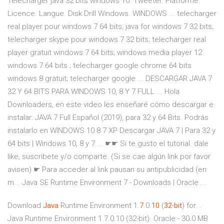
Télécharger java 32 bits windows 10. Tweeter. Platforme.
Licence. Langue. Disk Drill Windows. WINDOWS ... telecharger
real player pour windows 7 64 bits; java for windows 7 32 bits;
telecharger skype pour windows 7 32 bits; telecharger real
player gratuit windows 7 64 bits; windows media player 12
windows 7 64 bits ; telecharger google chrome 64 bits
windows 8 gratuit; telecharger google ... DESCARGAR JAVA 7
32 Y 64 BITS PARA WINDOWS 10, 8 Y 7 FULL ... Hola
Downloaders, en este video les enseñaré cómo descargar e
instalar: JAVA 7 Full Español (2019), para 32 y 64 Bits. Podrás
instalarlo en WINDOWS 10 8 7 XP Descargar JAVA 7 | Para 32 y
64 bits | Windows 10, 8 y 7 ... ☛☛ Si te gusto el tutorial. dale
like, suscribete y/o comparte. (Si se cae algún link por favor
avisen) ☛ Para acceder al link pausan su antipublicidad (en
m... Java SE Runtime Environment 7 - Downloads | Oracle ...
Download
Java
Runtime Environment 1.
7
.0.
10
(
32
-
bit
) for...
Java Runtime Environment 1.7.0.10 (32-bit). Oracle - 30.0 MB