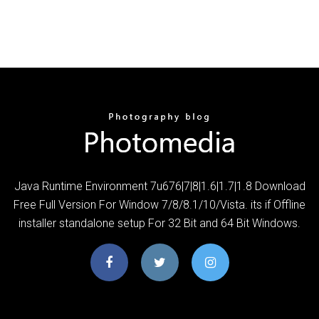
Java Runtime Environment 7u676|7|8|1.6|1.7|1.8 Download
Free Full Version For Window 7/8/8.1/10/Vista. its if Offline
installer standalone setup For 32 Bit and 64 Bit Windows.